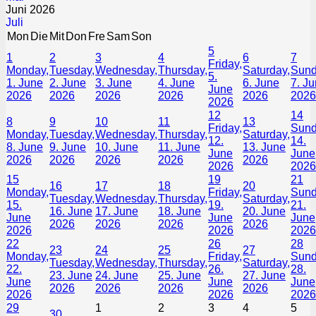
Juni 2026
Juli
Mon
Die
Mit
Don
Fre
Sam
Son
5
1
2
3
4
6
7
Friday,
Monday,
Tuesday,
Wednesday,
Thursday,
Saturday,
Sund
5.
1. June
2. June
3. June
4. June
6. June
7. J
June
2026
2026
2026
2026
2026
2026
2026
12
14
8
9
10
11
13
Friday,
Sund
Monday,
Tuesday,
Wednesday,
Thursday,
Saturday,
12.
14.
8. June
9. June
10. June
11. June
13. June
June
June
2026
2026
2026
2026
2026
2026
2026
15
19
21
16
17
18
20
Monday,
Friday,
Sund
Tuesday,
Wednesday,
Thursday,
Saturday,
15.
19.
21.
16. June
17. June
18. June
20. June
June
June
June
2026
2026
2026
2026
2026
2026
2026
22
26
28
23
24
25
27
Monday,
Friday,
Sund
Tuesday,
Wednesday,
Thursday,
Saturday,
22.
26.
28.
23. June
24. June
25. June
27. June
June
June
June
2026
2026
2026
2026
2026
2026
2026
29
1
2
3
4
5
30