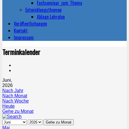
Fachseminar_zum_Thema
Entwicklungsthemen
Ablage Lehrplan
Veröffentlichungen
Kontakt
Impressum
Terminkalender
Juni,
2026
Nach Jahr
Nach Monat
Nach Woche
Heute
Gehe zu Monat
Gehe zu Monat
Mai