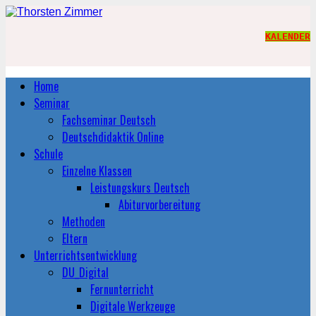
KALENDER
Home
Seminar
Fachseminar Deutsch
Deutschdidaktik Online
Schule
Einzelne Klassen
Leistungskurs Deutsch
Abiturvorbereitung
Methoden
Eltern
Unterrichtsentwicklung
DU_Digital
Fernunterricht
Digitale Werkzeuge