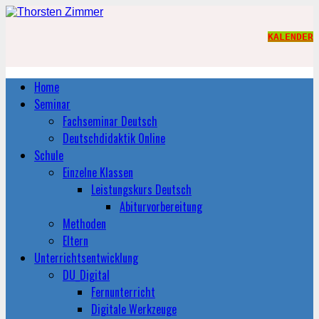
KALENDER
Home
Seminar
Fachseminar Deutsch
Deutschdidaktik Online
Schule
Einzelne Klassen
Leistungskurs Deutsch
Abiturvorbereitung
Methoden
Eltern
Unterrichtsentwicklung
DU_Digital
Fernunterricht
Digitale Werkzeuge