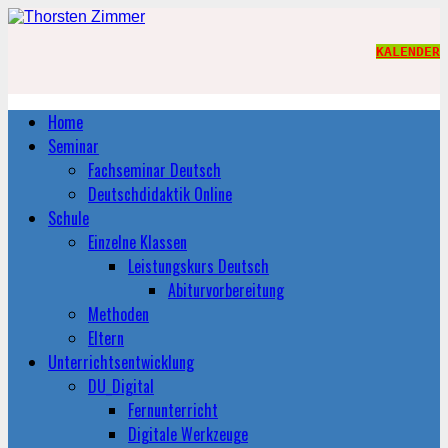
KALENDER
Home
Seminar
Fachseminar Deutsch
Deutschdidaktik Online
Schule
Einzelne Klassen
Leistungskurs Deutsch
Abiturvorbereitung
Methoden
Eltern
Unterrichtsentwicklung
DU_Digital
Fernunterricht
Digitale Werkzeuge