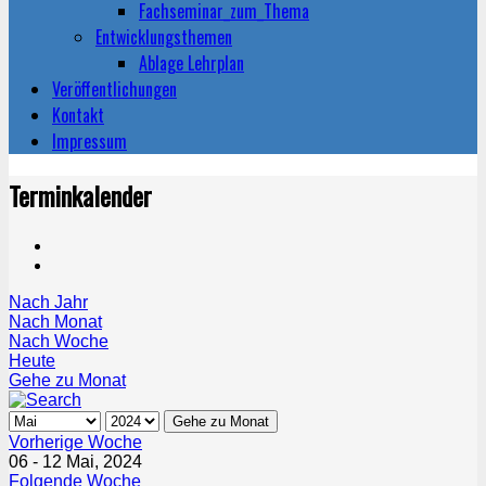
Fachseminar_zum_Thema
Entwicklungsthemen
Ablage Lehrplan
Veröffentlichungen
Kontakt
Impressum
Terminkalender
Nach Jahr
Nach Monat
Nach Woche
Heute
Gehe zu Monat
Gehe zu Monat
Vorherige Woche
06 - 12 Mai, 2024
Folgende Woche