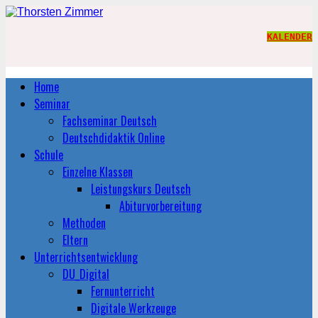
KALENDER
Home
Seminar
Fachseminar Deutsch
Deutschdidaktik Online
Schule
Einzelne Klassen
Leistungskurs Deutsch
Abiturvorbereitung
Methoden
Eltern
Unterrichtsentwicklung
DU_Digital
Fernunterricht
Digitale Werkzeuge