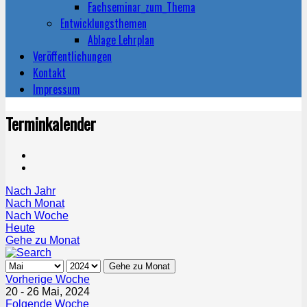
Fachseminar_zum_Thema
Entwicklungsthemen
Ablage Lehrplan
Veröffentlichungen
Kontakt
Impressum
Terminkalender
Nach Jahr
Nach Monat
Nach Woche
Heute
Gehe zu Monat
Gehe zu Monat
Vorherige Woche
20 - 26 Mai, 2024
Folgende Woche