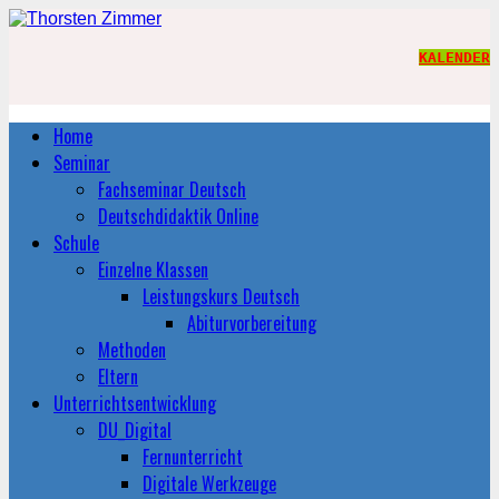
KALENDER
Home
Seminar
Fachseminar Deutsch
Deutschdidaktik Online
Schule
Einzelne Klassen
Leistungskurs Deutsch
Abiturvorbereitung
Methoden
Eltern
Unterrichtsentwicklung
DU_Digital
Fernunterricht
Digitale Werkzeuge