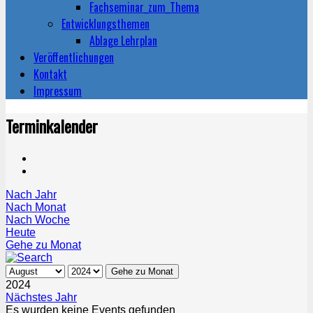
Fachseminar_zum_Thema
Entwicklungsthemen
Ablage Lehrplan
Veröffentlichungen
Kontakt
Impressum
Terminkalender
Nach Jahr
Nach Monat
Nach Woche
Heute
Gehe zu Monat
Gehe zu Monat
2024
Nächstes Jahr
Es wurden keine Events gefunden