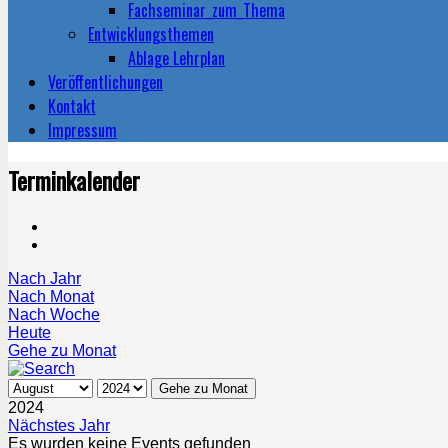
Fachseminar_zum_Thema
Entwicklungsthemen
Ablage Lehrplan
Veröffentlichungen
Kontakt
Impressum
Terminkalender
Nach Jahr
Nach Monat
Nach Woche
Heute
Gehe zu Monat
Gehe zu Monat
2024
Nächstes Jahr
Es wurden keine Events gefunden