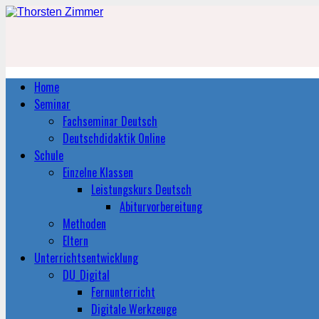
Home
Seminar
Fachseminar Deutsch
Deutschdidaktik Online
Schule
Einzelne Klassen
Leistungskurs Deutsch
Abiturvorbereitung
Methoden
Eltern
Unterrichtsentwicklung
DU_Digital
Fernunterricht
Digitale Werkzeuge