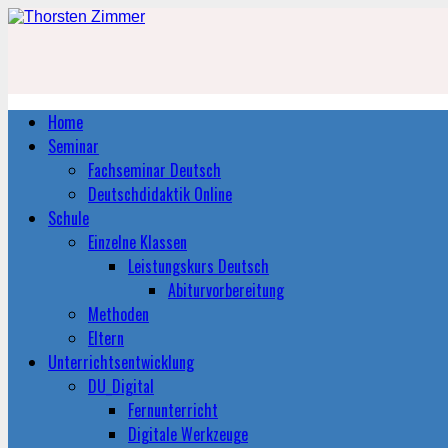
Home
Seminar
Fachseminar Deutsch
Deutschdidaktik Online
Schule
Einzelne Klassen
Leistungskurs Deutsch
Abiturvorbereitung
Methoden
Eltern
Unterrichtsentwicklung
DU_Digital
Fernunterricht
Digitale Werkzeuge