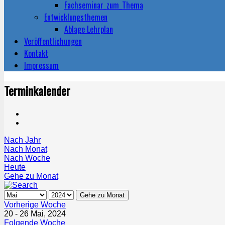
Fachseminar_zum_Thema
Entwicklungsthemen
Ablage Lehrplan
Veröffentlichungen
Kontakt
Impressum
Terminkalender
Nach Jahr
Nach Monat
Nach Woche
Heute
Gehe zu Monat
Gehe zu Monat
Vorherige Woche
20 - 26 Mai, 2024
Folgende Woche