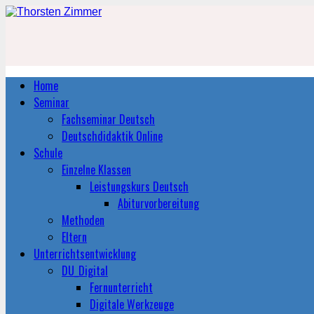
Home
Seminar
Fachseminar Deutsch
Deutschdidaktik Online
Schule
Einzelne Klassen
Leistungskurs Deutsch
Abiturvorbereitung
Methoden
Eltern
Unterrichtsentwicklung
DU_Digital
Fernunterricht
Digitale Werkzeuge