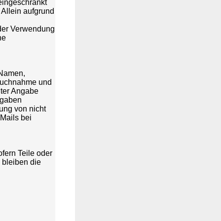
eingeschränkt
Allein aufgrund
 oder Verwendung
ne
 Namen,
spruchnahme und
nter Angabe
ngaben
ung von nicht
Mails bei
fern Teile oder
 bleiben die