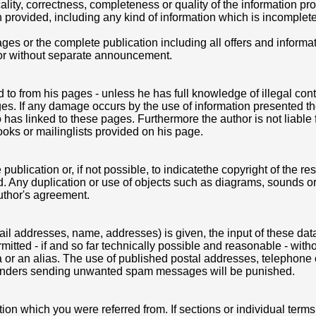
ality, correctness, completeness or quality of the information pro
provided, including any kind of information which is incomplete
pages or the complete publication including all offers and informa
hor without separate announcement.
ed to from his pages - unless he has full knowledge of illegal co
ages. If any damage occurs by the use of information presented th
 has linked to these pages. Furthermore the author is not liable 
ks or mailinglists provided on his page.
ublication or, if not possible, to indicatethe copyright of the re
d. Any duplication or use of objects such as diagrams, sounds or 
author's agreement.
email addresses, name, addresses) is given, the input of these dat
mitted - if and so far technically possible and reasonable - witho
a or an alias. The use of published postal addresses, telephone
ffenders sending unwanted spam messages will be punished.
tion which you were referred from. If sections or individual terms 