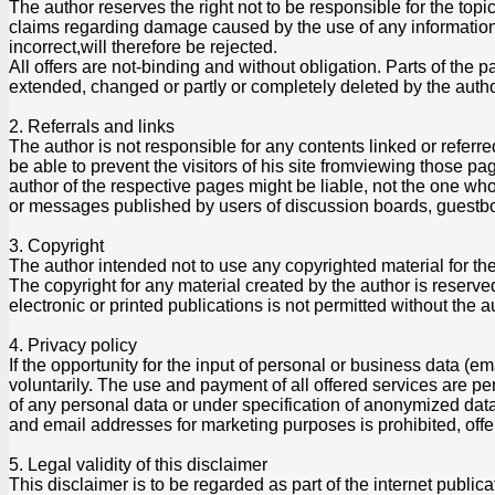
The author reserves the right not to be responsible for the topic
claims regarding damage caused by the use of any information 
incorrect,will therefore be rejected.
All offers are not-binding and without obligation. Parts of the 
extended, changed or partly or completely deleted by the aut
2. Referrals and links
The author is not responsible for any contents linked or referr
be able to prevent the visitors of his site fromviewing those p
author of the respective pages might be liable, not the one who
or messages published by users of discussion boards, guestboo
3. Copyright
The author intended not to use any copyrighted material for the p
The copyright for any material created by the author is reserve
electronic or printed publications is not permitted without the 
4. Privacy policy
If the opportunity for the input of personal or business data (
voluntarily. The use and payment of all offered services are per
of any personal data or under specification of anonymized dat
and email addresses for marketing purposes is prohibited, o
5. Legal validity of this disclaimer
This disclaimer is to be regarded as part of the internet publica