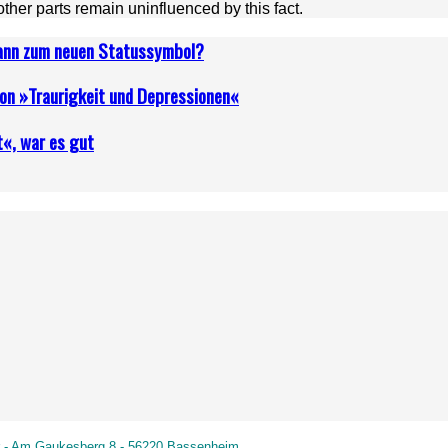
 other parts remain uninfluenced by this fact.
dann zum neuen Statussymbol?
von »Traurigkeit und Depressionen«
t«, war es gut
r - Am Gaukesberg 8 - 56220 Bassenheim