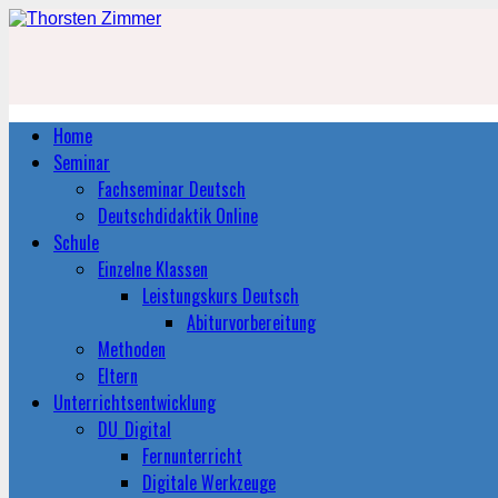
Home
Seminar
Fachseminar Deutsch
Deutschdidaktik Online
Schule
Einzelne Klassen
Leistungskurs Deutsch
Abiturvorbereitung
Methoden
Eltern
Unterrichtsentwicklung
DU_Digital
Fernunterricht
Digitale Werkzeuge