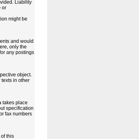
vided. Liability
 or
tion might be
ntents and would
ere, only the
for any postings
spective object.
texts in other
a takes place
ut specification
 or fax numbers
of this