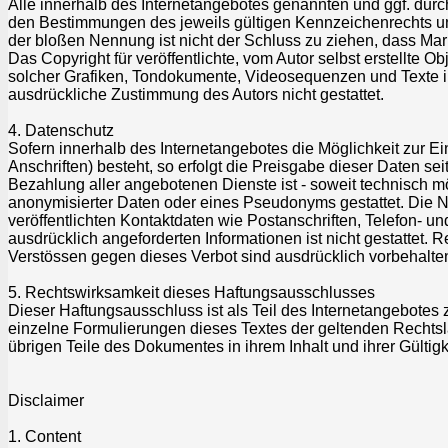
Alle innerhalb des Internetangebotes genannten und ggf. dur
den Bestimmungen des jeweils gültigen Kennzeichenrechts und
der bloßen Nennung ist nicht der Schluss zu ziehen, dass Mark
Das Copyright für veröffentlichte, vom Autor selbst erstellte O
solcher Grafiken, Tondokumente, Videosequenzen und Texte in
ausdrückliche Zustimmung des Autors nicht gestattet.
4. Datenschutz
Sofern innerhalb des Internetangebotes die Möglichkeit zur 
Anschriften) besteht, so erfolgt die Preisgabe dieser Daten se
Bezahlung aller angebotenen Dienste ist - soweit technisch 
anonymisierter Daten oder eines Pseudonyms gestattet. Die
veröffentlichten Kontaktdaten wie Postanschriften, Telefon-
ausdrücklich angeforderten Informationen ist nicht gestattet.
Verstössen gegen dieses Verbot sind ausdrücklich vorbehalte
5. Rechtswirksamkeit dieses Haftungsausschlusses
Dieser Haftungsausschluss ist als Teil des Internetangebotes 
einzelne Formulierungen dieses Textes der geltenden Rechtslag
übrigen Teile des Dokumentes in ihrem Inhalt und ihrer Gültig
Disclaimer
1. Content