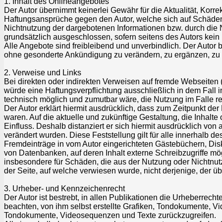
1. Inhalt des Onlineangebotes
Der Autor übernimmt keinerlei Gewähr für die Aktualität, Korrekt
Haftungsansprüche gegen den Autor, welche sich auf Schäden m
Nichtnutzung der dargebotenen Informationen bzw. durch die N
grundsätzlich ausgeschlossen, sofern seitens des Autors kein 
Alle Angebote sind freibleibend und unverbindlich. Der Autor 
ohne gesonderte Ankündigung zu verändern, zu ergänzen, zu lö
2. Verweise und Links
Bei direkten oder indirekten Verweisen auf fremde Webseiten 
würde eine Haftungsverpflichtung ausschließlich in dem Fall in
technisch möglich und zumutbar wäre, die Nutzung im Falle rec
Der Autor erklärt hiermit ausdrücklich, dass zum Zeitpunkt der
waren. Auf die aktuelle und zukünftige Gestaltung, die Inhalte 
Einfluss. Deshalb distanziert er sich hiermit ausdrücklich von 
verändert wurden. Diese Feststellung gilt für alle innerhalb 
Fremdeinträge in vom Autor eingerichteten Gästebüchern, Disk
von Datenbanken, auf deren Inhalt externe Schreibzugriffe mögl
insbesondere für Schäden, die aus der Nutzung oder Nichtnutzu
der Seite, auf welche verwiesen wurde, nicht derjenige, der übe
3. Urheber- und Kennzeichenrecht
Der Autor ist bestrebt, in allen Publikationen die Urheberre
beachten, von ihm selbst erstellte Grafiken, Tondokumente, V
Tondokumente, Videosequenzen und Texte zurückzugreifen.