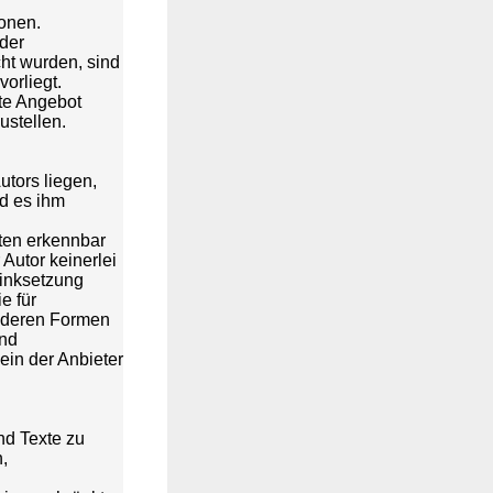
ionen.
oder
ht wurden, sind
orliegt.
mte Angebot
ustellen.
utors liegen,
nd es ihm
iten erkennbar
 Autor keinerlei
 Linksetzung
e für
anderen Formen
und
ein der Anbieter
nd Texte zu
,