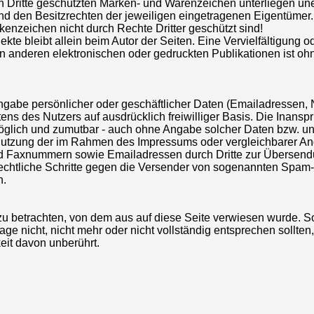
ch Dritte geschützten Marken- und Warenzeichen unterliegen un
 den Besitzrechten der jeweiligen eingetragenen Eigentümer. 
enzeichen nicht durch Rechte Dritter geschützt sind!
bjekte bleibt allein beim Autor der Seiten. Eine Vervielfältigung
 anderen elektronischen oder gedruckten Publikationen ist oh
Eingabe persönlicher oder geschäftlicher Daten (Emailadressen,
itens des Nutzers auf ausdrücklich freiwilliger Basis. Die Inan
möglich und zumutbar - auch ohne Angabe solcher Daten bzw. u
 Nutzung der im Rahmen des Impressums oder vergleichbarer A
 und Faxnummern sowie Emailadressen durch Dritte zur Übersend
 Rechtliche Schritte gegen die Versender von sogenannten Spam-
n.
zu betrachten, von dem aus auf diese Seite verwiesen wurde. So
e nicht, nicht mehr oder nicht vollständig entsprechen sollten,
keit davon unberührt.