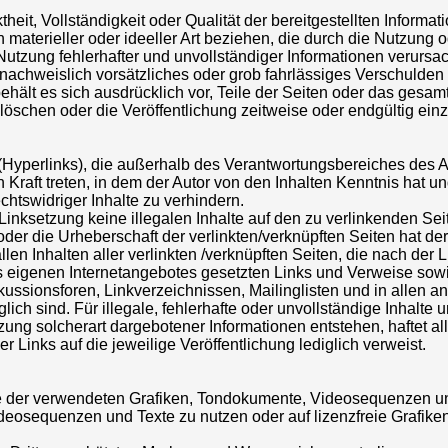
heit, Vollständigkeit oder Qualität der bereitgestellten Informat
aterieller oder ideeller Art beziehen, die durch die Nutzung 
utzung fehlerhafter und unvollständiger Informationen verursac
nachweislich vorsätzliches oder grob fahrlässiges Verschulden v
behält es sich ausdrücklich vor, Teile der Seiten oder das gesa
schen oder die Veröffentlichung zeitweise oder endgültig einz
(Hyperlinks), die außerhalb des Verantwortungsbereiches des A
 Kraft treten, in dem der Autor von den Inhalten Kenntnis hat u
htswidriger Inhalte zu verhindern.
 Linksetzung keine illegalen Inhalte auf den zu verlinkenden Se
oder die Urheberschaft der verlinkten/verknüpften Seiten hat der
allen Inhalten aller verlinkten /verknüpften Seiten, die nach der
des eigenen Internetangebotes gesetzten Links und Verweise sowi
ussionsforen, Linkverzeichnissen, Mailinglisten und in allen 
ich sind. Für illegale, fehlerhafte oder unvollständige Inhalte 
ng solcherart dargebotener Informationen entstehen, haftet all
r Links auf die jeweilige Veröffentlichung lediglich verweist.
chte der verwendeten Grafiken, Tondokumente, Videosequenzen u
ideosequenzen und Texte zu nutzen oder auf lizenzfreie Grafiken