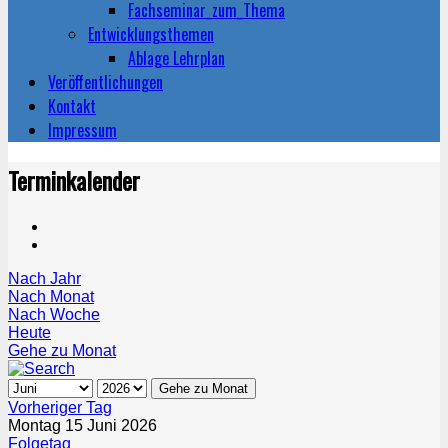
Fachseminar_zum_Thema
Entwicklungsthemen
Ablage Lehrplan
Veröffentlichungen
Kontakt
Impressum
Terminkalender
Nach Jahr
Nach Monat
Nach Woche
Heute
Gehe zu Monat
Gehe zu Monat
Vorheriger Tag
Montag 15 Juni 2026
Folgetag