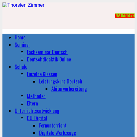
KALENDER
Home
Seminar
Fachseminar Deutsch
Deutschdidaktik Online
Schule
Einzelne Klassen
Leistungskurs Deutsch
Abiturvorbereitung
Methoden
Eltern
Unterrichtsentwicklung
DU_Digital
Fernunterricht
Digitale Werkzeuge