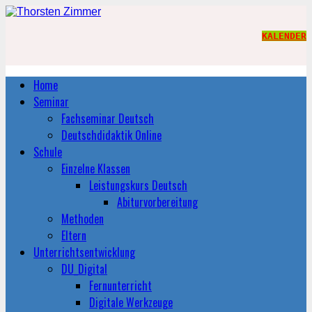
KALENDER
Home
Seminar
Fachseminar Deutsch
Deutschdidaktik Online
Schule
Einzelne Klassen
Leistungskurs Deutsch
Abiturvorbereitung
Methoden
Eltern
Unterrichtsentwicklung
DU_Digital
Fernunterricht
Digitale Werkzeuge