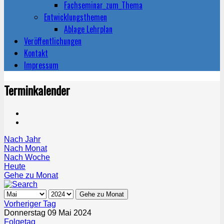
Fachseminar_zum_Thema
Entwicklungsthemen
Ablage Lehrplan
Veröffentlichungen
Kontakt
Impressum
Terminkalender
Nach Jahr
Nach Monat
Nach Woche
Heute
Gehe zu Monat
Gehe zu Monat
Vorheriger Tag
Donnerstag 09 Mai 2024
Folgetag