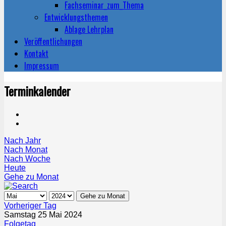
Fachseminar_zum_Thema
Entwicklungsthemen
Ablage Lehrplan
Veröffentlichungen
Kontakt
Impressum
Terminkalender
Nach Jahr
Nach Monat
Nach Woche
Heute
Gehe zu Monat
Gehe zu Monat
Vorheriger Tag
Samstag 25 Mai 2024
Folgetag