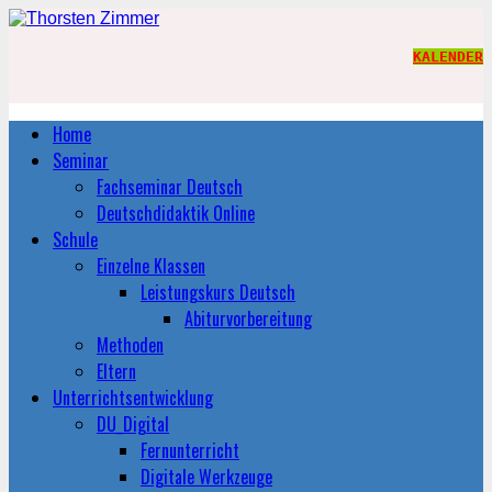
KALENDER
Home
Seminar
Fachseminar Deutsch
Deutschdidaktik Online
Schule
Einzelne Klassen
Leistungskurs Deutsch
Abiturvorbereitung
Methoden
Eltern
Unterrichtsentwicklung
DU_Digital
Fernunterricht
Digitale Werkzeuge