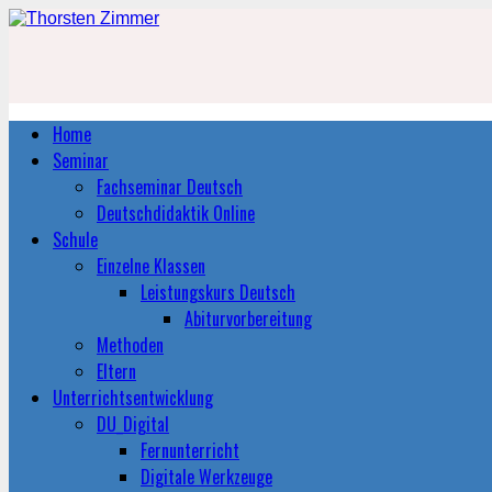
Home
Seminar
Fachseminar Deutsch
Deutschdidaktik Online
Schule
Einzelne Klassen
Leistungskurs Deutsch
Abiturvorbereitung
Methoden
Eltern
Unterrichtsentwicklung
DU_Digital
Fernunterricht
Digitale Werkzeuge