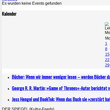
Es wurden keine Events gefunden
Kalender
M
1
8
15
22
29
Bücher: Wenn wir immer weniger lesen – werden Bücher 
George R. R. Martin: »Game of Thrones«-Autor berichtet 
Jess Hengel und BookTok: Wenn das Buch sie »zerstört ha
DER SPIEGEL (Kultur-Feeds)