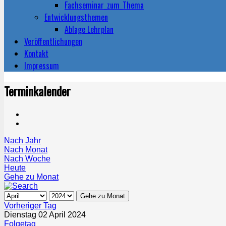
Fachseminar_zum_Thema
Entwicklungsthemen
Ablage Lehrplan
Veröffentlichungen
Kontakt
Impressum
Terminkalender
Nach Jahr
Nach Monat
Nach Woche
Heute
Gehe zu Monat
Gehe zu Monat
Vorheriger Tag
Dienstag 02 April 2024
Folgetag