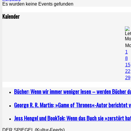
Es wurden keine Events gefunden
Kalender
M
1
8
15
22
29
Bücher: Wenn wir immer weniger lesen – werden Bücher 
George R. R. Martin: »Game of Thrones«-Autor berichtet 
Jess Hengel und BookTok: Wenn das Buch sie »zerstört ha
DER SPIEGEL (Kultur-Feeds)