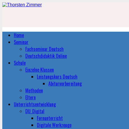
Home
Seminar
Fachseminar Deutsch
Deutschdidaktik Online
Schule
Einzelne Klassen
Leistungskurs Deutsch
Abiturvorbereitung
Methoden
Eltern
Unterrichtsentwicklung
DU_Digital
Fernunterricht
Digitale Werkzeuge