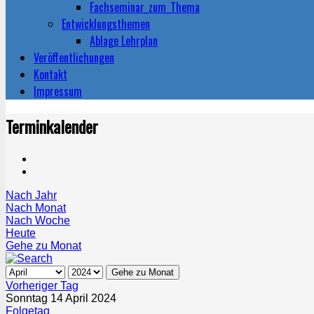
Fachseminar_zum_Thema
Entwicklungsthemen
Ablage Lehrplan
Veröffentlichungen
Kontakt
Impressum
Terminkalender
Nach Jahr
Nach Monat
Nach Woche
Heute
Gehe zu Monat
Gehe zu Monat
Vorheriger Tag
Sonntag 14 April 2024
Folgetag